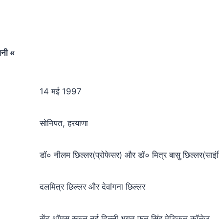
वनी «
14 मई 1997
सोनिपत, हरयाणा
डॉ० नीलम छिल्लर(प्रोफेसर) और डॉ० मित्र बासु छिल्लर(साइं
दलमित्र छिल्लर और देवांगना छिल्लर
सेंट थॉमस स्कुल,नई दिल्ली भगत फूल सिंह मेडिकल कॉलेज