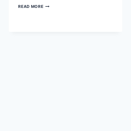
दिवाली
READ MORE
पर
निबंध
(ESSAY
ON
DIWALI
IN
HINDI)
–
दीपावली
पर
निबंध
2023