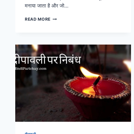
मनाया जाता है और जो…
दिवाली
READ MORE
पर
निबंध
(ESSAY
ON
DIWALI
IN
HINDI)
–
भारत
का
सबसे
बड़ा
त्योहार
का
निबंध
पढ़ने
के
लिए