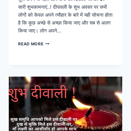
सारी शुभकामनाएं..! दीपावली के शुभ अवसर पर सभी
लोगों को केवल अपने त्यौहार के बारे में यही सोचना होता
है कि कुछ अच्छे से अच्छा किया जाए और सब से अलग
किया जाए। लोग अपने…
DIWALI
READ MORE
2023:
हिंदी
में
बच्चों
के
लिए
दिवाली
पर
10
से
20
लाइन
का
निबंध