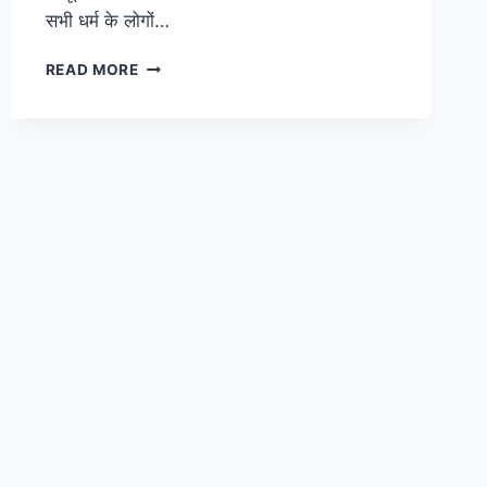
सभी धर्म के लोगों…
दिवाली
READ MORE
पर
निबंध
(ESSAY
ON
DIWALI
IN
HINDI)
–
दीपावली:
बुराई
पर
अच्छाई
की
जीत
का
उत्सव