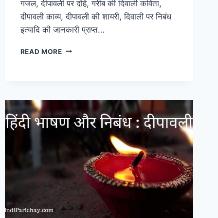
गजल, दीपावली पर दोहे, गरीब की दिवाली कविता,
दीपावली काव्य, दीपावली की शायरी, दिवाली पर निबंध
इत्यादि की जानकारी प्राप्त…
बच्चों
READ MORE
के
लिए
दिवाली
पर
21
हिंदी
कविताएँ
जिसका
उपयोग
आप
दीपावली
के
दिन
कर
सकते
हो!