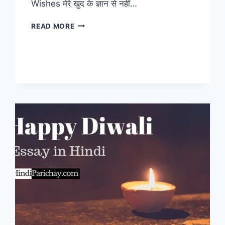
Wishes मेरे खुद के ज्ञान से नहीं…
DIWALI
READ MORE
2023
WISHES:
इस
दिवाली
करें
अपने
प्रियजनों
को
विश
इन
दिवाली
शायरी
के
साथ!