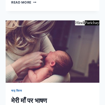
मेरी
READ MORE
माँ
पर
दस
प्रसिद्ध
वाक्य
और
निबंध
मातृ दिवस
मेरी माँ पर भाषण