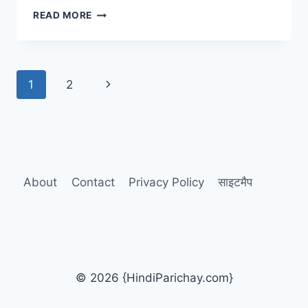
MOTHER
READ MORE
POEM
IN
HINDI
–
Page
Next
1
2
मेरी
प्यारी
navigation
Page
माँ
पर
कुछ
प्रसिद्ध
कविता
About
Contact
Privacy Policy
साइटमैप
© 2026 {HindiParichay.com}