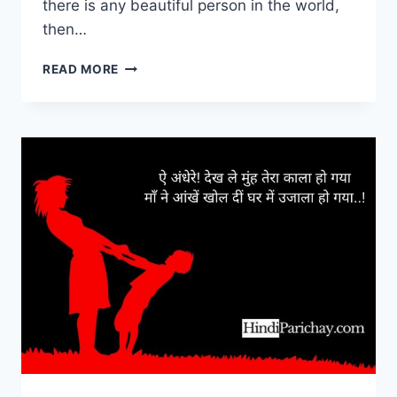
there is any beautiful person in the world,
then…
MY
READ MORE
MOTHER
ESSAY
IN
ENGLISH
10
LINES