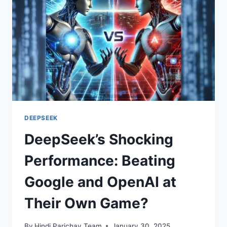
AI”
DEEPSEEK
DeepSeek’s Shocking
Performance: Beating
Google and OpenAI at
Their Own Game?
By
Hindi Parichay Team
January 30, 2025