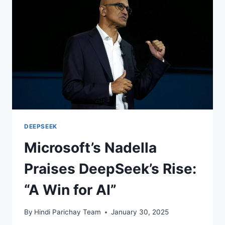
INTENSIFY
SAFETY
RISKS
DEEPSEEK
Microsoft’s Nadella
Praises DeepSeek’s Rise:
“A Win for AI”
By
Hindi Parichay Team
January 30, 2025