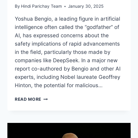
By
Hindi Parichay Team
January 30, 2025
Yoshua Bengio, a leading figure in artificial
intelligence often called the “godfather” of
AI, has expressed concerns about the
safety implications of rapid advancements
in the field, particularly those made by
companies like DeepSeek. In a major new
report co-authored by Bengio and other AI
experts, including Nobel laureate Geoffrey
Hinton, the potential for malicious…
AI
READ MORE
PIONEER
BENGIO
WARNS
DEEPSEEK’S
RISE
COULD