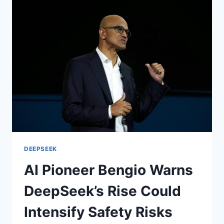
RACE
HEATS
UP
DEEPSEEK
AI Pioneer Bengio Warns
DeepSeek’s Rise Could
Intensify Safety Risks