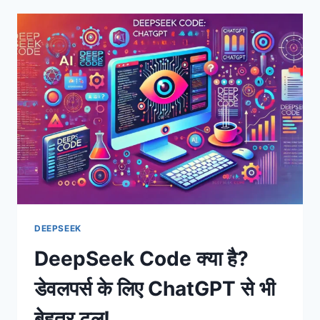
यह
AI
इमेज
एनालिसिस
में
CHATGPT
से
आगे
क्यों
है?
DEEPSEEK
DeepSeek Code क्या है?
डेवलपर्स के लिए ChatGPT से भी
बेहतर टूल!