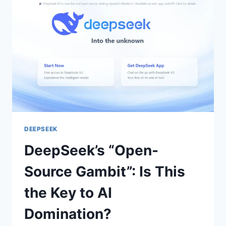
AT
THEIR
OWN
GAME?
DEEPSEEK
DeepSeek’s “Open-
Source Gambit”: Is This
the Key to AI
Domination?