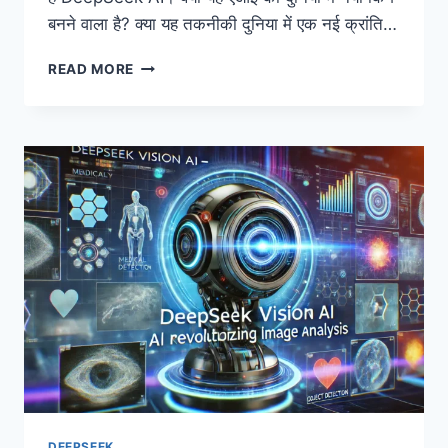
बनने वाला है? क्या यह तकनीकी दुनिया में एक नई क्रांति…
DEEPSEEK
READ MORE
AI
REVIEW
2025:
क्या
यह
AI
की
दुनिया
में
नया
किंग
बनने
वाला
है?
DEEPSEEK