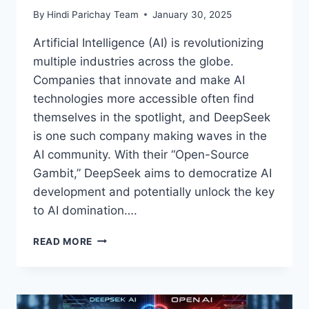
By
Hindi Parichay Team
January 30, 2025
Artificial Intelligence (AI) is revolutionizing
multiple industries across the globe.
Companies that innovate and make AI
technologies more accessible often find
themselves in the spotlight, and DeepSeek
is one such company making waves in the
AI community. With their “Open-Source
Gambit,” DeepSeek aims to democratize AI
development and potentially unlock the key
to AI domination….
DEEPSEEK’S
READ MORE
“OPEN-
SOURCE
GAMBIT”:
IS