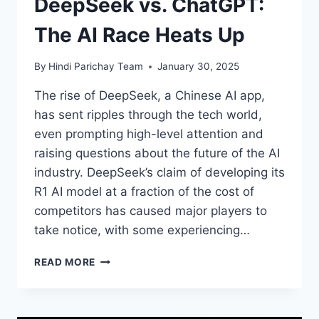
DeepSeek vs. ChatGPT:
The AI Race Heats Up
By
Hindi Parichay Team
January 30, 2025
The rise of DeepSeek, a Chinese AI app,
has sent ripples through the tech world,
even prompting high-level attention and
raising questions about the future of the AI
industry. DeepSeek’s claim of developing its
R1 AI model at a fraction of the cost of
competitors has caused major players to
take notice, with some experiencing…
DEEPSEEK
READ MORE
VS.
CHATGPT:
THE
AI