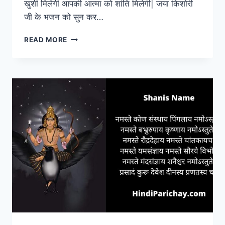
खुशी मिलेगी आपकी आत्मा को शांति मिलेगी| जया किशोरी
जी के भजन को सुन कर…
JAYA
READ MORE
KISHORI
BHAJAN
LYRICS
IN
HINDI
–
जया
किशोरी
जी
के
भजन