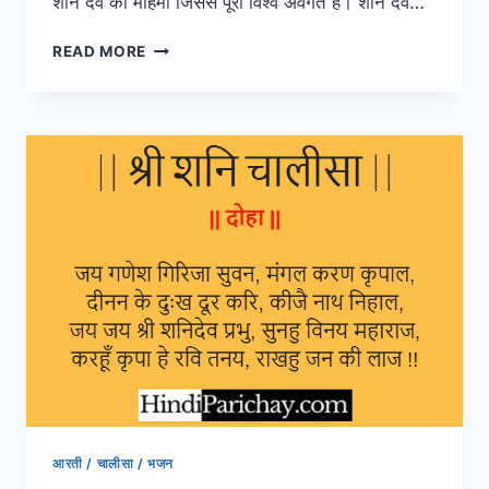
शनि देव की महिमा जिससे पूरा विश्व अवगत है। शनि देव…
जय
READ MORE
जय
श्री
शनि
देव
की
आरती
आरती / चालीसा / भजन