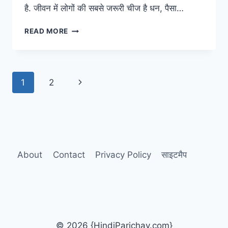
है. जीवन में लोगों की सबसे जरूरी चीज है धन, पैसा…
माता
READ MORE
लक्ष्मी
जी
की
आरती
Page
Next
1
2
–
ॐ
navigation
Page
जय
लक्ष्मी
माता,
मैया
जय
About
Contact
Privacy Policy
साइटमैप
लक्ष्मी
माता
© 2026 {HindiParichay.com}