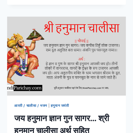
जी
के
3
मुख्य
और
चमत्कारी
मंदिर
आरती / चालीसा / भजन
|
हनुमान जयंती
जय हनुमान ज्ञान गुन सागर… श्री
हनुमान चालीसा अर्थ सहित