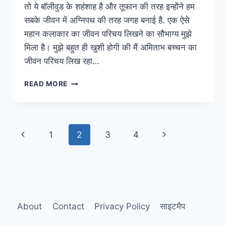
तो ये बॉलीवुड के शहंशाह है और तूफान की तरह इन्होंने हम
सबके जीवन में अग्निपथ की तरह जगह बनाई है. एक ऐसे
महान कलाकार का जीवन परिचय लिखने का सौभाग्य मुझे
मिला है। मुझे बहुत ही खुशी होगी की मैं अमिताभ बच्चन का
जीवन परिचय लिख रहा…
श्री
READ MORE
अमिताभ
बच्चन
जी
का
Page
Previous
Next
1
2
3
4
जीवन
परिचय
navigation
Page
Page
About
Contact
Privacy Policy
साइटमैप