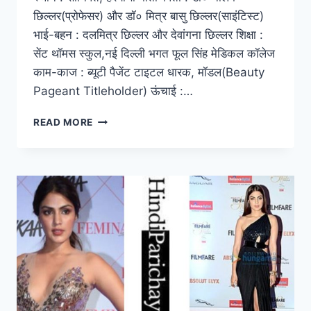
छिल्लर(प्रोफेसर) और डॉ० मित्र बासु छिल्लर(साइंटिस्ट)
भाई-बहन : दलमित्र छिल्लर और देवांगना छिल्लर शिक्षा :
सेंट थॉमस स्कुल,नई दिल्ली भगत फूल सिंह मेडिकल कॉलेज
काम-काज : ब्यूटी पैजेंट टाइटल धारक, मॉडल(Beauty
Pageant Titleholder) ऊंचाई :…
मानुषी
READ MORE
छिल्लर
की
जीवनी,
जन्म
एवम
शिक्षा,
अवार्ड्स
और
झगड़े
–
विवाद