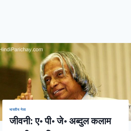
भारतीय नेता
जीवनी: ए॰ पी॰ जे॰ अब्दुल कलाम