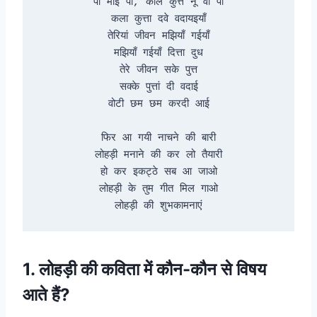
पा माई पा, काले कुत्ते नू वी पा

कला कुत्ता दवे वदायइयाँ

तेरियां जीवन मझियाँ गईयाँ

मझियाँ गईयाँ दित्ता दुध

तेरे जीवन सके पुत्त

सक्के पुत्तां दी वदाई

वोटी छम छम करदी आई

फिर आ गयी नाचने की बारी

लोहड़ी मनाने की कर लो तैयारी

हो कर इकट्ठे सब आ जाओ

लोहड़ी के तुम गीत मिल गाओ

लोहड़ी की शुभकामनाएं
1. लोहड़ी की कविता में कौन-कौन से विषय
आते हैं?