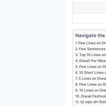
Navigate the
Few Lines on Diw
Few Sentences 
Top 10 Lines on
Diwali Par Nib
Few Lines on Di
10 Short Lines o
5 Lines on Diwal
Few Lines on Di
10 Lines on Diw
Diwali Festiva
10 लाइंस ऑन दिवा