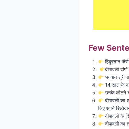
Few Sente
हिंदुस्तान जैस
दीपावली दीपों
भगवान श्री र
14 साल के वन
उनके लौटने की
दीपावली का त्य
लिए अपने रिश्तेदारो
दीपावली के दि
दीपावली का त्