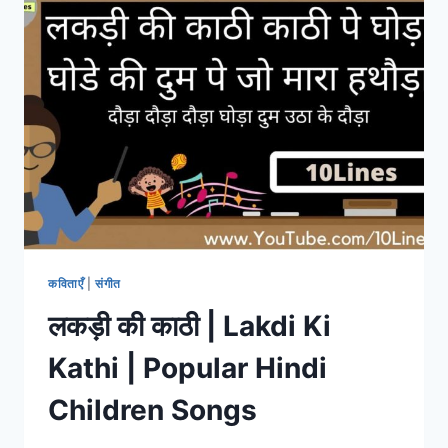
के
लिए
दिवाली
पर
10
से
20
लाइन
का
निबंध
यहाँ
से
पढ़ें!
कविताएँ
|
संगीत
लकड़ी की काठी | Lakdi Ki
Kathi | Popular Hindi
Children Songs