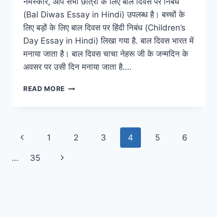
नमस्कार, आप सभी छात्रों के लिए बाल दिवस पर निबंध
(Bal Diwas Essay in Hindi) उपलब्ध है। बच्चों के
लिए बड़ों के लिए बाल दिवस पर हिंदी निबंध (Children’s
Day Essay in Hindi) लिखा गया है. बाल दिवस भारत में
मनाया जाता है। बाल दिवस चाचा नेहरू जी के जन्मदिन के
अवसर पर उसी दिन मनाया जाता है….
विद्यालय
READ MORE
में
पढ़
रहे
छात्रों
Page
Previous
1
2
3
4
5
6
के
लिए
navigation
Page
Next
…
35
बाल
दिवस
Page
2023
पर
निबंध
100