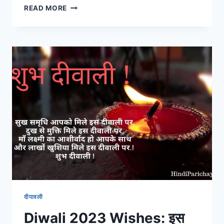
HAPPY
READ MORE
DIWALI
2023
QUOTES,
WISHES,
IMAGES
TO
SHARE
WITH
YOUR
LOVED
ONES!
दीपावली
Diwali 2023 Wishes: इस