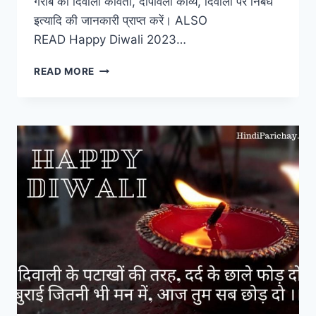
गरीब की दिवाली कविता, दीपावली काव्य, दिवाली पर निबंध
इत्यादि की जानकारी प्राप्त करें। ALSO
READ Happy Diwali 2023…
DIWALI
READ MORE
POEMS
KAVITA
|
दिवाली
पर
कविताएं,
शायरी
2023
का
नया
अपडेट
यहाँ
देखें!