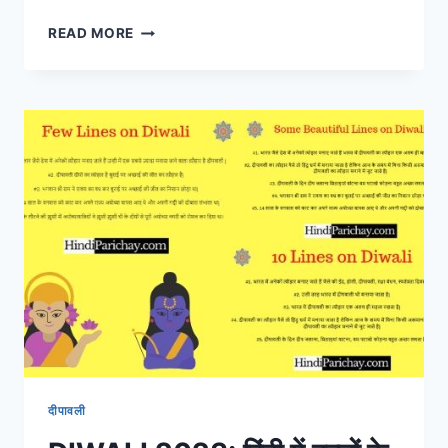
छोड़
READ MORE
दिया
CHHOD
DIYA
LYRICS
IN
HINDI
AND
ENGLISH
(BAZAAR
FILM)
दीपावली