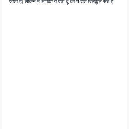
जाता है| लेकिन मै आपको ये बता दूँ की ये बात बिलकुल सच है.