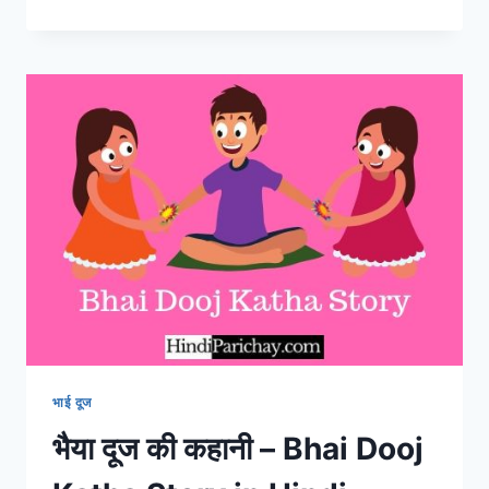
लक्ष्मी
जी
की
आरती
–
ॐ
जय
लक्ष्मी
माता,
मैया
जय
लक्ष्मी
माता
भाई दूज
भैया दूज की कहानी – Bhai Dooj