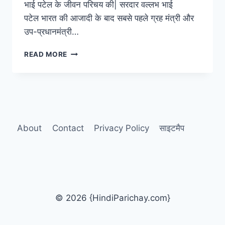
भाई पटेल के जीवन परिचय की| सरदार वल्लभ भाई
पटेल भारत की आजादी के बाद सबसे पहले ग्रह मंत्री और
उप-प्रधानमंत्री…
सरदार
READ MORE
वल्लभ
भाई
पटेल
पर
निबंध,
विचार
और
About
Contact
Privacy Policy
साइटमैप
उनका
संपूर्ण
जीवन
परिचय
© 2026 {HindiParichay.com}