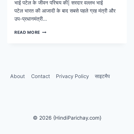
भाई पटेल के जीवन परिचय की| सरदार वल्लभ भाई
पटेल भारत की आजादी के बाद सबसे पहले ग्रह मंत्री और
उप-प्रधानमंत्री…
सरदार
READ MORE
वल्लभ
भाई
पटेल
पर
निबंध,
विचार
और
About
Contact
Privacy Policy
साइटमैप
उनका
संपूर्ण
जीवन
परिचय
© 2026 {HindiParichay.com}