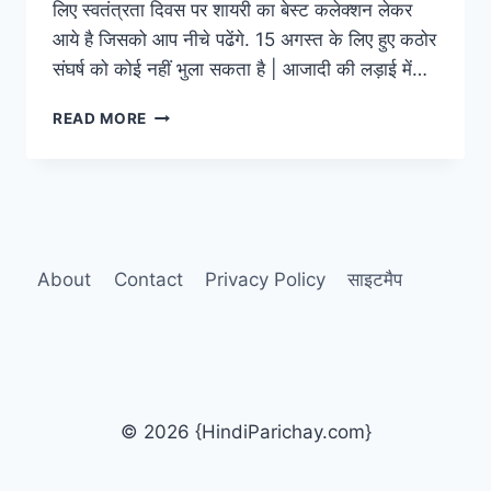
लिए स्वतंत्रता दिवस पर शायरी का बेस्ट कलेक्शन लेकर
आये है जिसको आप नीचे पढेंगे. 15 अगस्त के लिए हुए कठोर
संघर्ष को कोई नहीं भुला सकता है | आजादी की लड़ाई में…
भारत
READ MORE
के
स्वतंत्रता
दिवस
पर
शायरी
{
15
About
Contact
Privacy Policy
साइटमैप
अगस्त
}
देश
भक्ति
मेसेज
और
© 2026 {HindiParichay.com}
कविता